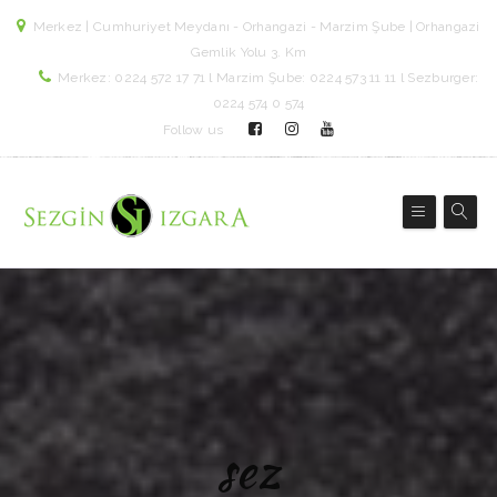
Merkez | Cumhuriyet Meydanı - Orhangazi - Marzim Şube | Orhangazi
Gemlik Yolu 3. Km
Merkez: 0224 572 17 71 l Marzim Şube: 0224 573 11 11 l Sezburger:
0224 574 0 574
Follow us
sez