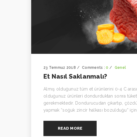
23 Temmuz 2018
Comments :
0
Genel
Et Nasıl Saklanmalı?
Almış olduğunuz tüm et ürünlerini 0-4 C arasın
olduğunuz ürünleri dondurduktan sonra tüket
gerekmektedir. Dondurucudan çıkartıp, çözdü
yapmak “soğuk zincir halkası bozulduğu” için k
READ MORE