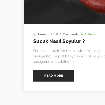
23 Temmuz 2018
Comments :
0
Genel
Sucuk Nasıl Soyulur ?
Fermente olarak üretilen sucuklarımız, doğal b
Sucuğu hızlı ve pratik soymak için ılık veya sı
sucuğunuzu soyabilirsiniz....
READ MORE