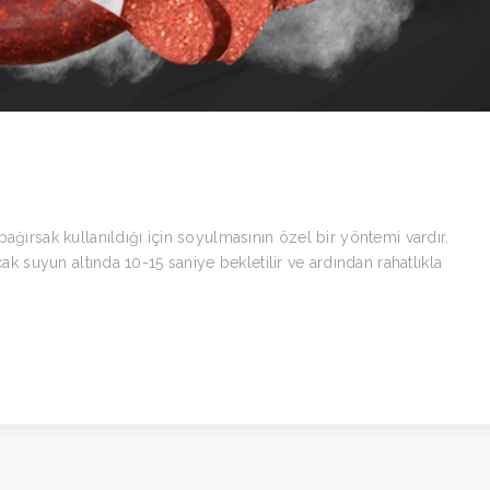
ağırsak kullanıldığı için soyulmasının özel bir yöntemi vardır.
cak suyun altında 10-15 saniye bekletilir ve ardından rahatlıkla