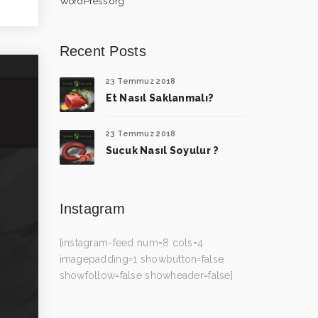
WordPress.org
Recent Posts
23 Temmuz 2018
Et Nasıl Saklanmalı?
23 Temmuz 2018
Sucuk Nasıl Soyulur ?
Instagram
[instagram-feed num=8 cols=4
imagepadding=1 showbutton=false
showfollow=false showheader=false]