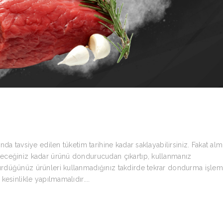
da tavsiye edilen tüketim tarihine kadar saklayabilirsiniz. Fakat alm
eceğiniz kadar ürünü dondurucudan çıkartıp, kullanmanız
rdüğünüz ürünleri kullanmadığınız takdirde tekrar dondurma işlem
esinlikle yapılmamalıdır....