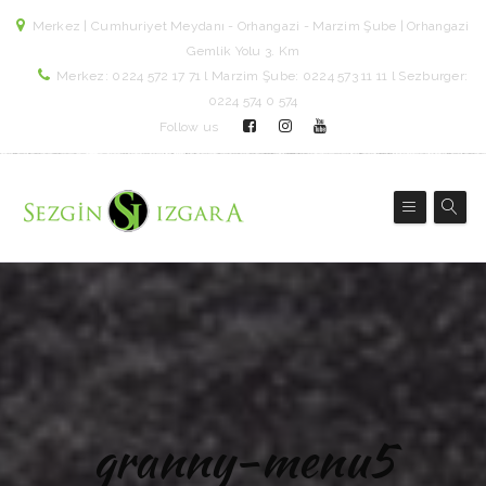
Merkez | Cumhuriyet Meydanı - Orhangazi - Marzim Şube | Orhangazi
Gemlik Yolu 3. Km
Merkez: 0224 572 17 71 l Marzim Şube: 0224 573 11 11 l Sezburger:
0224 574 0 574
Follow us
granny-menu5