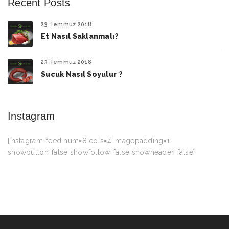
Recent Posts
23 Temmuz 2018
Et Nasıl Saklanmalı?
23 Temmuz 2018
Sucuk Nasıl Soyulur ?
Instagram
[instagram-feed num=8 cols=4 imagepadding=1
showbutton=false showfollow=false showheader=false]