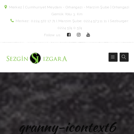
Merkez | Cumhuriyet Meydanı - Orhangazi - Marzim Şube | Orhangazi
Gemlik Yolu 3. Km
Merkez: 0224 572 17 71 l Marzim Şube: 0224 573 11 11 l Sezburger:
0224 574 0 574
Follow us
granny-icontext6