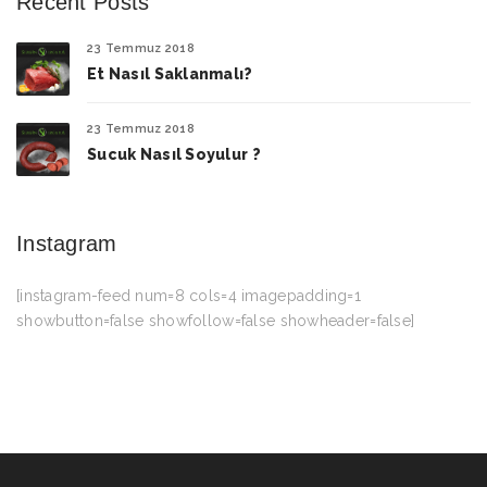
Recent Posts
23 Temmuz 2018
Et Nasıl Saklanmalı?
23 Temmuz 2018
Sucuk Nasıl Soyulur ?
Instagram
[instagram-feed num=8 cols=4 imagepadding=1
showbutton=false showfollow=false showheader=false]