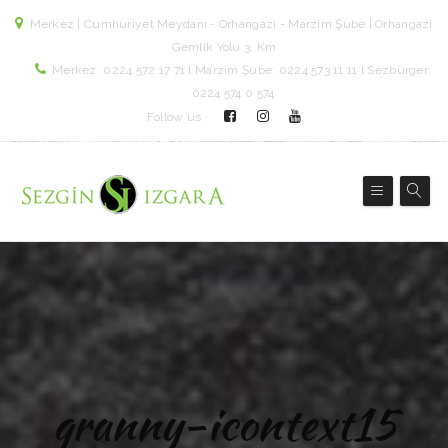
Merkez | Cumhuriyet Meydanı - Orhangazi - Marzim Şube | Orhangazi
Gemlik Yolu 3. Km
Merkez: 0224 572 17 71 l Marzim Şube: 0224 573 11 11 l Sezburger:
0224 574 0 574
Follow us
granny-icontext15