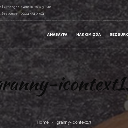
 | Orhangazi Gemlik Yolu 3. Km
l Sezburger: 0224 574 0 574
ANASAYFA
HAKKIMIZDA
SEZBUR
granny-icontext1
Home
granny-icontext13