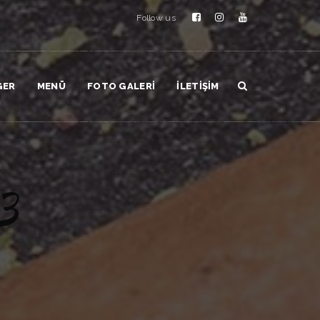
Follow us
GER
MENÜ
FOTO GALERI
İLETIŞIM
3