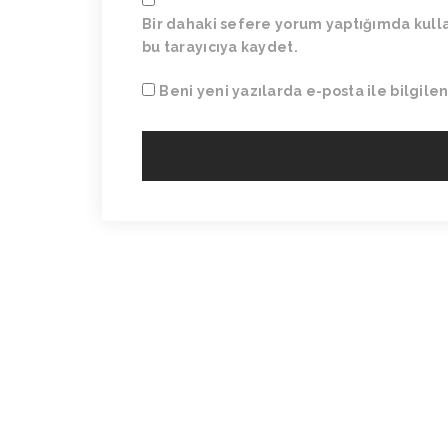
Bir dahaki sefere yorum yaptığımda kull
bu tarayıcıya kaydet.
Beni yeni yazılarda e-posta ile bilgilen