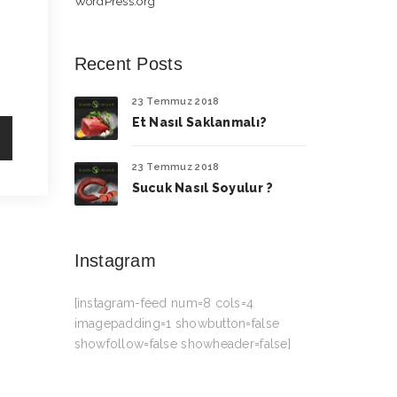
WordPress.org
Recent Posts
23 Temmuz 2018
Et Nasıl Saklanmalı?
23 Temmuz 2018
Sucuk Nasıl Soyulur ?
Instagram
[instagram-feed num=8 cols=4
imagepadding=1 showbutton=false
showfollow=false showheader=false]