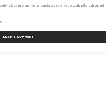
anılmak üzere adımı, e-posta adresimi ve web site adresimi
dir.