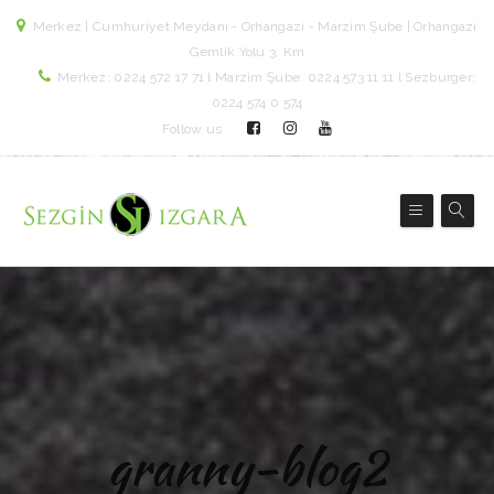
Merkez | Cumhuriyet Meydanı - Orhangazi - Marzim Şube | Orhangazi
Gemlik Yolu 3. Km
Merkez: 0224 572 17 71 l Marzim Şube: 0224 573 11 11 l Sezburger:
0224 574 0 574
Follow us
granny-blog2