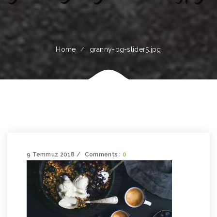
Home
granny-bg-slider5.jpg
9 Temmuz 2018
Comments :
0