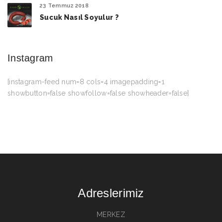
23 Temmuz 2018
Sucuk Nasıl Soyulur ?
Instagram
[instagram-feed num=8 cols=4 imagepadding=1
showbutton=false showfollow=false showheader=false]
Adreslerimiz
MERKEZ