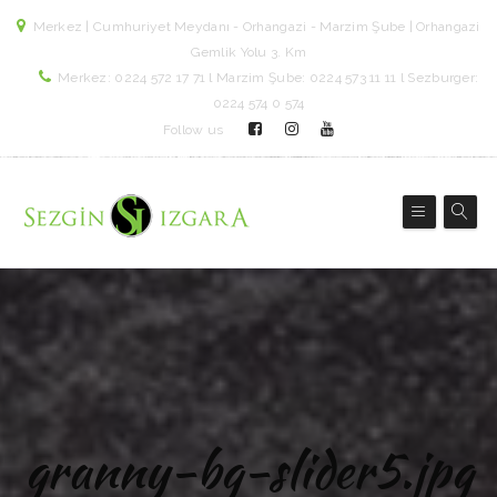
Merkez | Cumhuriyet Meydanı - Orhangazi - Marzim Şube | Orhangazi
Gemlik Yolu 3. Km
Merkez: 0224 572 17 71 l Marzim Şube: 0224 573 11 11 l Sezburger:
0224 574 0 574
Follow us
granny-bg-slider5.jpg