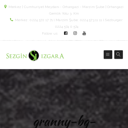
Merkez | Cumhuriyet Meydanı - Orhangazi - Marzim Şube | Orhangazi
Gemlik Yolu 3. Km
Merkez: 0224 572 17 71 l Marzim Şube: 0224 573 11 11 l Sezburger:
0224 574 0 574
Follow us
granny-bg-