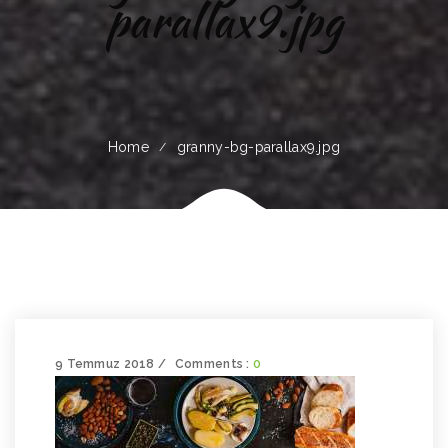
parallax9.jpg
Home
granny-bg-parallax9.jpg
9 Temmuz 2018
Comments :
0