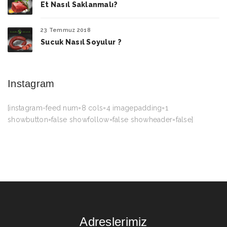
Et Nasıl Saklanmalı?
23 Temmuz 2018
Sucuk Nasıl Soyulur ?
Instagram
[instagram-feed num=8 cols=4 imagepadding=1
showbutton=false showfollow=false showheader=false]
Adreslerimiz