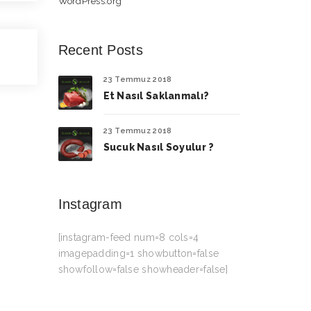
WordPress.org
Recent Posts
23 Temmuz 2018
Et Nasıl Saklanmalı?
23 Temmuz 2018
Sucuk Nasıl Soyulur ?
Instagram
[instagram-feed num=8 cols=4
imagepadding=1 showbutton=false
showfollow=false showheader=false]