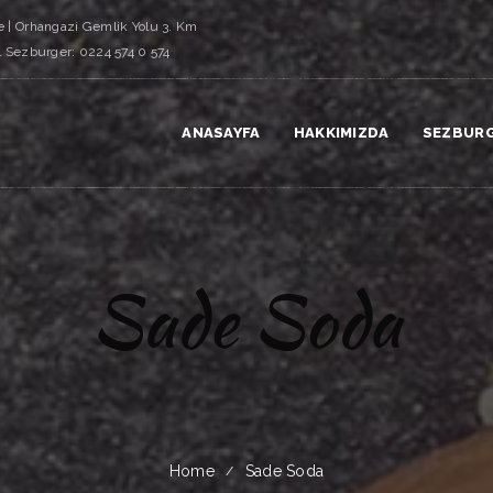
 | Orhangazi Gemlik Yolu 3. Km
l Sezburger: 0224 574 0 574
ANASAYFA
HAKKIMIZDA
SEZBUR
Sade Soda
Home
Sade Soda