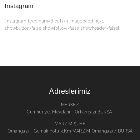
Instagram
[instagram-feed num=8 cols=4 imagepadding=1
showbutton=false showfollow=false showheader=false]
Adreslerimiz
MERKEZ
Cumhuriyet Meydanı - Orhangazi BURSA
MARZİM ŞUBE
Orhangazi - Gemlik Yolu 3.Km MARZİM Orhangazi / BURSA