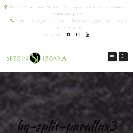
Merkez | Cumhuriyet Meydanı - Orhangazi - Marzim Şube | Orhangazi
Gemlik Yolu 3. Km
Merkez: 0224 572 17 71 l Marzim Şube: 0224 573 11 11 l Sezburger:
0224 574 0 574
Follow us
bg-split-parallax3