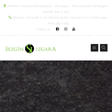
Merkez | Cumhuriyet Meydanı - Orhangazi - Marzim Şube | Orhangazi
Gemlik Yolu 3. Km
Merkez: 0224 572 17 71 l Marzim Şube: 0224 573 11 11 l Sezburger:
0224 574 0 574
Follow us