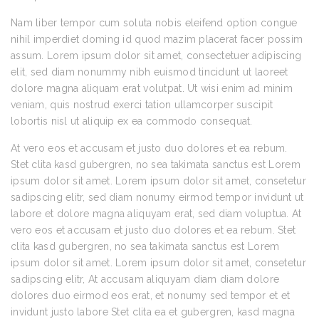
Nam liber tempor cum soluta nobis eleifend option congue
nihil imperdiet doming id quod mazim placerat facer possim
assum. Lorem ipsum dolor sit amet, consectetuer adipiscing
elit, sed diam nonummy nibh euismod tincidunt ut laoreet
dolore magna aliquam erat volutpat. Ut wisi enim ad minim
veniam, quis nostrud exerci tation ullamcorper suscipit
lobortis nisl ut aliquip ex ea commodo consequat.
At vero eos et accusam et justo duo dolores et ea rebum.
Stet clita kasd gubergren, no sea takimata sanctus est Lorem
ipsum dolor sit amet. Lorem ipsum dolor sit amet, consetetur
sadipscing elitr, sed diam nonumy eirmod tempor invidunt ut
labore et dolore magna aliquyam erat, sed diam voluptua. At
vero eos et accusam et justo duo dolores et ea rebum. Stet
clita kasd gubergren, no sea takimata sanctus est Lorem
ipsum dolor sit amet. Lorem ipsum dolor sit amet, consetetur
sadipscing elitr, At accusam aliquyam diam diam dolore
dolores duo eirmod eos erat, et nonumy sed tempor et et
invidunt justo labore Stet clita ea et gubergren, kasd magna