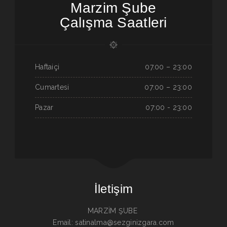
Marzim Şube
Çalışma Saatleri
Haftaiçi
07.00 – 23:00
Cumartesi
07:00 – 23:00
Pazar
07:00 - 23:00
İletişim
MARZİM ŞUBE
Email: satinalma@sezginizgara.com