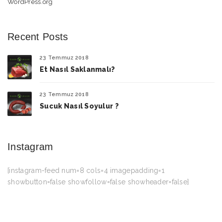
WordPress.org
Recent Posts
23 Temmuz 2018
Et Nasıl Saklanmalı?
23 Temmuz 2018
Sucuk Nasıl Soyulur ?
Instagram
[instagram-feed num=8 cols=4 imagepadding=1
showbutton=false showfollow=false showheader=false]