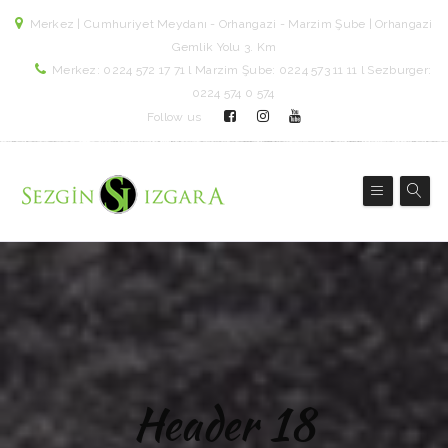
Merkez | Cumhuriyet Meydanı - Orhangazi - Marzim Şube | Orhangazi
Gemlik Yolu 3. Km
Merkez: 0224 572 17 71 l Marzim Şube: 0224 573 11 11 l Sezburger:
0224 574 0 574
Follow us
Header 18