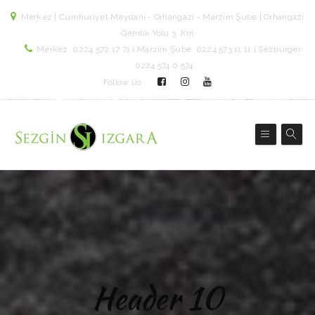
Merkez | Cumhuriyet Meydanı - Orhangazi - Marzim Şube | Orhangazi
Gemlik Yolu 3. Km
Merkez: 0224 572 17 71 l Marzim Şube: 0224 573 11 11 l Sezburger:
0224 574 0 574
Follow us
Header 10