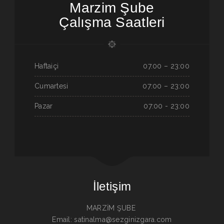
Marzim Şube
Çalışma Saatleri
Haftaiçi
07.00 – 23:00
Cumartesi
07:00 – 23:00
Pazar
07:00 - 23:00
İletişim
MARZİM ŞUBE
Email: satinalma@sezginizgara.com