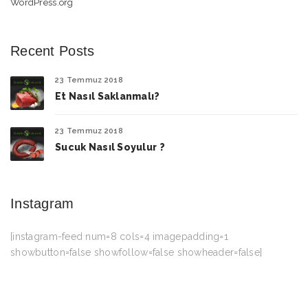
WordPress.org
Recent Posts
23 Temmuz 2018
Et Nasıl Saklanmalı?
23 Temmuz 2018
Sucuk Nasıl Soyulur ?
Instagram
[instagram-feed num=8 cols=4 imagepadding=1
showbutton=false showfollow=false showheader=false]