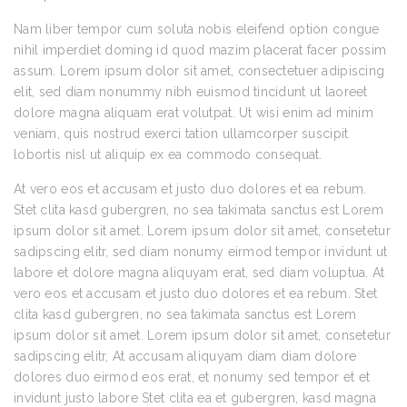
Nam liber tempor cum soluta nobis eleifend option congue
nihil imperdiet doming id quod mazim placerat facer possim
assum. Lorem ipsum dolor sit amet, consectetuer adipiscing
elit, sed diam nonummy nibh euismod tincidunt ut laoreet
dolore magna aliquam erat volutpat. Ut wisi enim ad minim
veniam, quis nostrud exerci tation ullamcorper suscipit
lobortis nisl ut aliquip ex ea commodo consequat.
At vero eos et accusam et justo duo dolores et ea rebum.
Stet clita kasd gubergren, no sea takimata sanctus est Lorem
ipsum dolor sit amet. Lorem ipsum dolor sit amet, consetetur
sadipscing elitr, sed diam nonumy eirmod tempor invidunt ut
labore et dolore magna aliquyam erat, sed diam voluptua. At
vero eos et accusam et justo duo dolores et ea rebum. Stet
clita kasd gubergren, no sea takimata sanctus est Lorem
ipsum dolor sit amet. Lorem ipsum dolor sit amet, consetetur
sadipscing elitr, At accusam aliquyam diam diam dolore
dolores duo eirmod eos erat, et nonumy sed tempor et et
invidunt justo labore Stet clita ea et gubergren, kasd magna