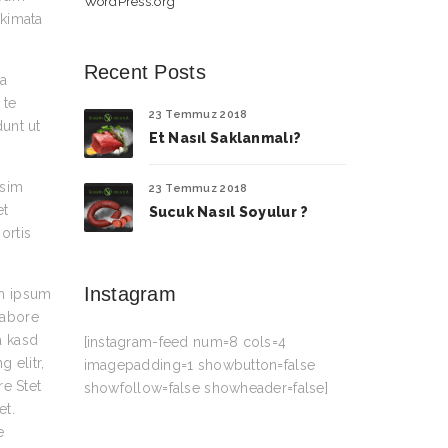
WordPress.org
akimata
Recent Posts
la
 te
23 Temmuz 2018
dunt ut
Et Nasıl Saklanmalı?
ssim
23 Temmuz 2018
et
Sucuk Nasıl Soyulur ?
ortis
Instagram
em ipsum
labore
a kasd
[instagram-feed num=8 cols=4
 elitr,
imagepadding=1 showbutton=false
e Stet
showfollow=false showheader=false]
et.
e