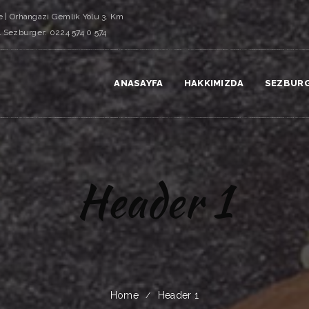
 | Orhangazi Gemlik Yolu 3. Km
l Sezburger: 0224 574 0 574
ANASAYFA
HAKKIMIZDA
SEZBUR
Header 1
Home
Header 1