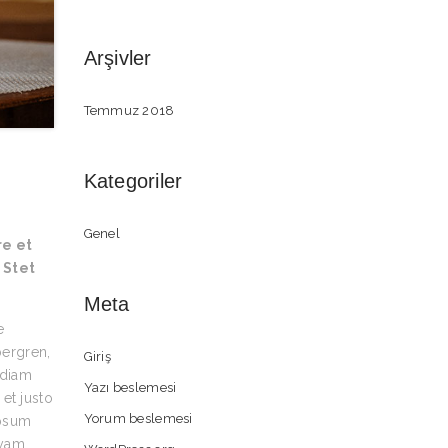
Arşivler
Temmuz 2018
Kategoriler
Genel
re et
 Stet
Meta
e
bergren,
Giriş
 diam
Yazı beslemesi
et justo
Yorum beslemesi
ipsum
uyam