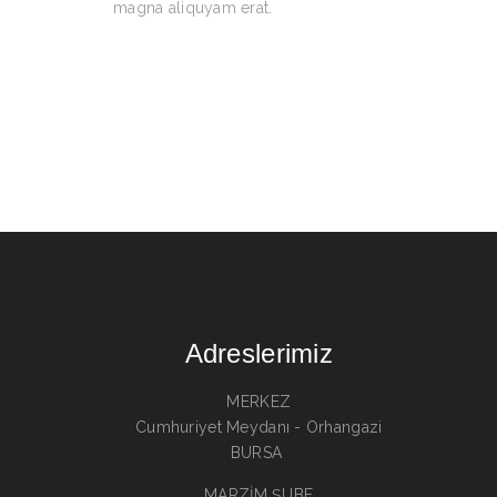
magna aliquyam erat.
Adreslerimiz
MERKEZ
Cumhuriyet Meydanı - Orhangazi
BURSA
MARZİM ŞUBE