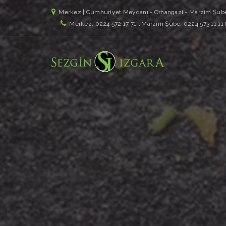
Merkez | Cumhuriyet Meydanı - Orhangazi - Marzim Şube
Merkez: 0224 572 17 71 l Marzim Şube: 0224 573 11 11 