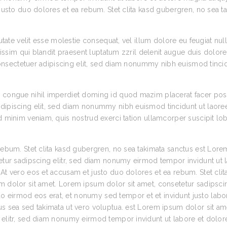
justo duo dolores et ea rebum. Stet clita kasd gubergren, no sea t
utate velit esse molestie consequat, vel illum dolore eu feugiat nul
nissim qui blandit praesent luptatum zzril delenit augue duis dolore
 consectetuer adipiscing elit, sed diam nonummy nibh euismod tinci
n congue nihil imperdiet doming id quod mazim placerat facer po
dipiscing elit, sed diam nonummy nibh euismod tincidunt ut laore
 minim veniam, quis nostrud exerci tation ullamcorper suscipit lob
rebum. Stet clita kasd gubergren, no sea takimata sanctus est Lor
etur sadipscing elitr, sed diam nonumy eirmod tempor invidunt ut 
At vero eos et accusam et justo duo dolores et ea rebum. Stet clit
 dolor sit amet. Lorem ipsum dolor sit amet, consetetur sadipscing
eirmod eos erat, et nonumy sed tempor et et invidunt justo labor
s sea sed takimata ut vero voluptua. est Lorem ipsum dolor sit am
 elitr, sed diam nonumy eirmod tempor invidunt ut labore et dolor