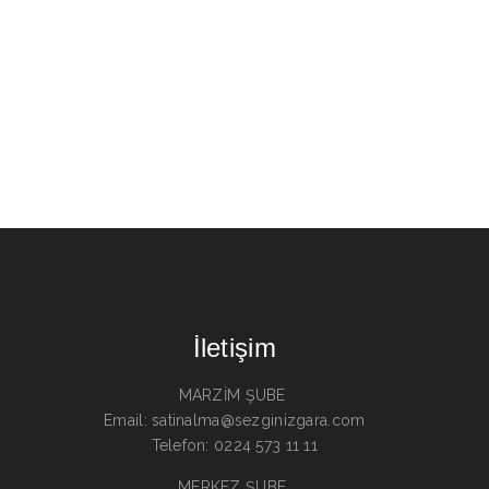
İletişim
MARZİM ŞUBE
Email: satinalma@sezginizgara.com
Telefon: 0224 573 11 11
MERKEZ ŞUBE