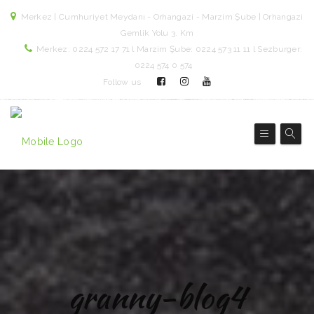
Merkez | Cumhuriyet Meydanı - Orhangazi - Marzim Şube | Orhangazi
Gemlik Yolu 3. Km
Merkez: 0224 572 17 71 l Marzim Şube: 0224 573 11 11 l Sezburger:
0224 574 0 574
Follow us
granny-blog4