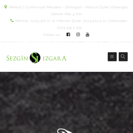
Merkez | Cumhuriyet Meydanı - Orhangazi - Marzim Şube | Orhangazi
Gemlik Yolu 3. Km
Merkez: 0224 572 17 71 l Marzim Şube: 0224 573 11 11 l Sezburger:
0224 574 0 574
Follow us