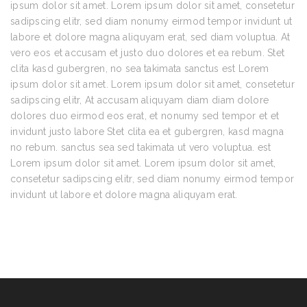
ipsum dolor sit amet. Lorem ipsum dolor sit amet, consetetur
sadipscing elitr, sed diam nonumy eirmod tempor invidunt ut
labore et dolore magna aliquyam erat, sed diam voluptua. At
vero eos et accusam et justo duo dolores et ea rebum. Stet
clita kasd gubergren, no sea takimata sanctus est Lorem
ipsum dolor sit amet. Lorem ipsum dolor sit amet, consetetur
sadipscing elitr, At accusam aliquyam diam diam dolore
dolores duo eirmod eos erat, et nonumy sed tempor et et
invidunt justo labore Stet clita ea et gubergren, kasd magna
no rebum. sanctus sea sed takimata ut vero voluptua. est
Lorem ipsum dolor sit amet. Lorem ipsum dolor sit amet,
consetetur sadipscing elitr, sed diam nonumy eirmod tempor
invidunt ut labore et dolore magna aliquyam erat.