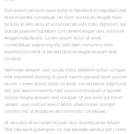
Duis autem vel eum iriure dolor in hendrerit in vulputate velit
esse molestie consequat, vel illum dolore eu feugiat nulla
facilisis at vero eros et accumsan et iusto odio dignissim qui
blandit praesent luptatum zzril delenit augue duis dolore te
feugait nulla facilisi. Lorem ipsum dolor sit amet,
consectetuer adipiscing elit, sed diam nonummy nibh
euismod tincidunt ut laoreet dolore magna aliquam erat
volutpat.
Nam liber tempor cum soluta nobis eleifend option congue
nihil imperdiet doming id quod mazim placerat facer possim
assum. Lorem ipsum dolor sit amet, consectetuer adipiscing
elit, sed diam nonummy nibh euismod tincidunt ut laoreet
dolore magna aliquam erat volutpat. Ut wisi enim ad minim
veniam, quis nostrud exerci tation ullamcorper suscipit
lobortis nisl ut aliquip ex ea commodo consequat.
At vero eos et accusam et justo duo dolores et ea rebum.
Stet clita kasd gubergren, no sea takimata sanctus est Lorem