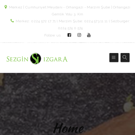
Merkez | Cumhuriyet Meydanı - Orhangazi - Marzim Şube | Orhangazi
Gemlik Yolu 3. Km
Merkez: 0224 572 17 71 l Marzim Şube: 0224 573 11 11 l Sezburger:
0224 574 0 574
Follow us
Home