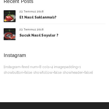
Recent Posts
23 Temmuz 2018
Et Nasıl Saklanmalı?
23 Temmuz 2018
Sucuk Nasıl Soyulur ?
Instagram
[instagram-feed num=8 cols=4 imagepadding=1
showbutton=false showfollow=false showheader=false]