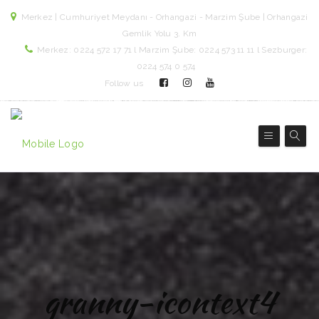
Merkez | Cumhuriyet Meydanı - Orhangazi - Marzim Şube | Orhangazi
Gemlik Yolu 3. Km
Merkez: 0224 572 17 71 l Marzim Şube: 0224 573 11 11 l Sezburger:
0224 574 0 574
Follow us
granny-icontext4